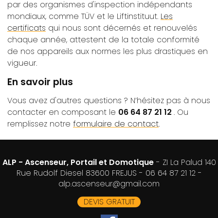
par des organismes d'inspection indépendants
mondiaux, comme TÜV et le Liftinstituut.
Les
certificats
qui nous sont décernés et renouvelés
chaque année, attestent de la totale conformité
de nos appareils aux normes les plus drastiques en
vigueur.
En savoir plus
Vous avez d'autres questions ? N’hésitez pas à nous
contacter en composant le
06 64 87 21 12
. Ou
remplissez notre
formulaire de contact
.
ALP - Ascenseur, Portail et Domotique
- ZI La Palud 140
Rue Rudolf Diesel 83600 FREJUS -
06 64 87 21 12
-
alp.ascenseur@gmail.com
DEVIS GRATUIT