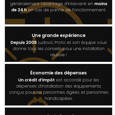
généralement l'avantage d'intervenir en
moins
de 24 h
en cas de panne de fonctionnement.
Une grande expérience
Depuis 2006
Ludovic Proto et son équipe vous
donne tous les conseils pour une installation
réussie !
Économie des dépenses
Un crédit d’impôt
est accordé pour les
dépenses d’installation des équipements
conçus pour les personnes âgées et personnes
handicapées.