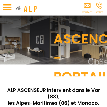
ALP - Ascenseur FREJUS
ASCENC
ASCENC
ASCENC
ASCENC
ASCENC
-
-
-
-
-
PORTAI
PORTAI
PORTAI
PORTAI
PORTAI
-
-
-
-
-
ALP ASCENSEUR intervient dans le Var
(83),
les Alpes-Maritimes (06) et Monaco.