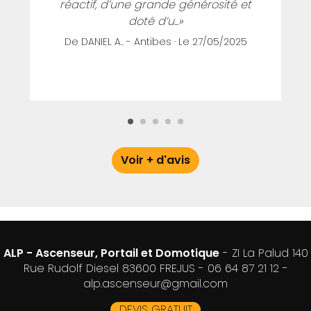
réactif, d’une grande générosité et
doté d’u...»
De DANIEL A.. - Antibes · Le 27/05/2025
Voir + d'avis
ALP - Ascenseur, Portail et Domotique
- ZI La Palud 140
Rue Rudolf Diesel 83600 FREJUS -
06 64 87 21 12
-
alp.ascenseur@gmail.com
DEVIS GRATUIT