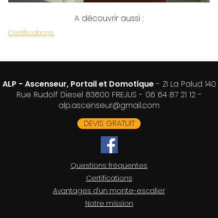
A découvrir aussi :
Certifications
ALP - Ascenseur, Portail et Domotique
- ZI La Palud 140
Rue Rudolf Diesel 83600 FREJUS -
06 64 87 21 12
-
alp.ascenseur@gmail.com
DEVIS GRATUIT
Questions fréquentes
Certifications
Avantages d'un monte-escalier
Notre mission