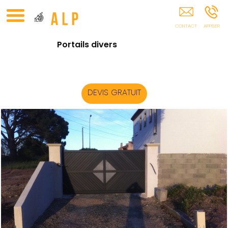
Portail Et Domotique Puget-Sur-Argens Draguignan
Fréjus Sainte-Maxime
Portails divers
DEVIS GRATUIT