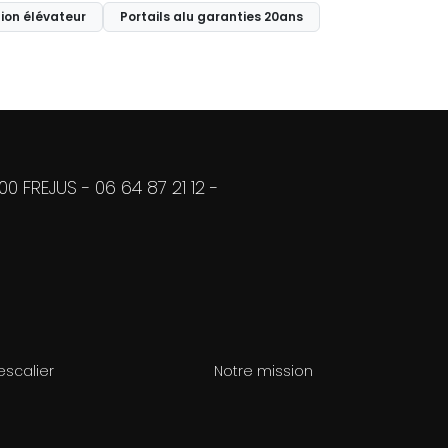
ion élévateur
Portails alu garanties 20ans
600 FREJUS -
06 64 87 21 12
-
scalier
Notre mission