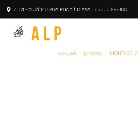
ZI La Palud
140 Rue Rudolf Diesel
83600
FREJUS
accueil
photos
MONTAGE W