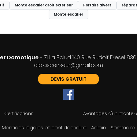
tif
Monte escalier droit extérieur
Portails divers
réparat
Monte escalier
l et Domotique
- ZI La Palud 140 Rue Rudolf Diesel 83
alp.ascenseur@gmail.com
DEVIS GRATUIT
Certifications
Avantages d'un monte-e
Mentions légales et confidentialité
Admin
Sommaire